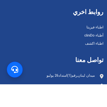
روابط اخري
اطباء فيزيتا
أطباء cliniDo
اطباء اكشف
تواصل معنا
ميدان لبنان,رقم(1)امتداد26 يوليو
19314
info@labmedegypt.com