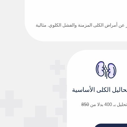
ل الكرياتينين، اليوريا، حمض اليوريك ومعدل الترشيح الكبيبي GFR للكشف المبكر عن أمراض الكلى المزمنة والفشل الكلوي. مثالية
تحاليل الكلى الأساسية
850