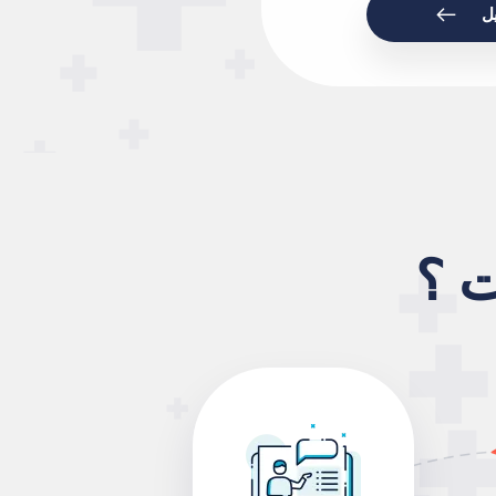
ل
ت ؟