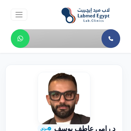
د رامى عاطف يوسف
موثق