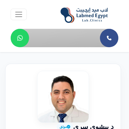
د بيشوي سري
موثق