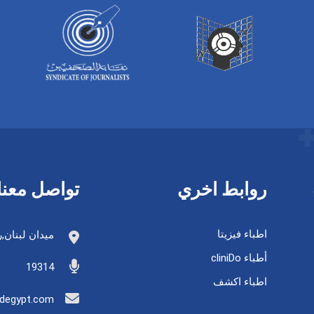
روابط اخري
تواصل معنا
اطباء فيزيتا
ميدان لبنان,رقم(1)امتداد
أطباء cliniDo
19314
اطباء اكشف
degypt.com