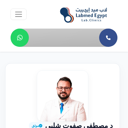
د مصطفى صفوت شلبي
موثق