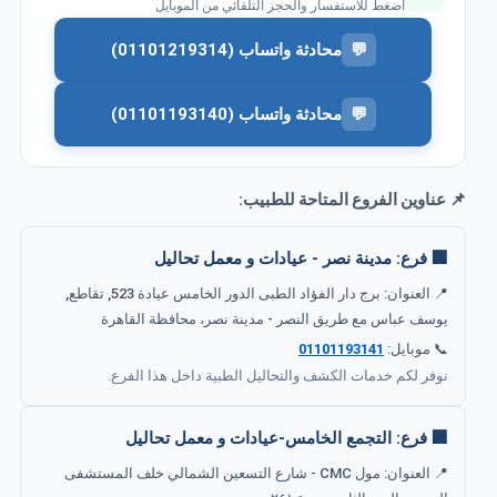
اضغط للاستفسار والحجز التلقائي من الموبايل
💬
محادثة واتساب (01101219314)
💬
محادثة واتساب (01101193140)
📌 عناوين الفروع المتاحة للطبيب:
🏢 فرع: مدينة نصر - عيادات و معمل تحاليل
📍 العنوان: برج دار الفؤاد الطبى الدور الخامس عيادة 523, تقاطع,
يوسف عباس مع طريق النصر - مدينة نصر، محافظة القاهرة‬
📞 موبايل:
01101193141
نوفر لكم خدمات الكشف والتحاليل الطبية داخل هذا الفرع.
🏢 فرع: التجمع الخامس-عيادات و معمل تحاليل
📍 العنوان: مول CMC - شارع التسعين الشمالي خلف المستشفى