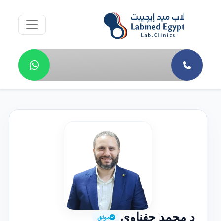
د محمد حفناوي
موثق