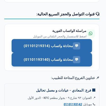
قنوات التواصل والحجز السريع الحالية:
مراسلة الواتساب الفورية
اضغط للاستفسار والحجز التلقائي من الموبايل
💬
محادثة واتساب (01101219314)
💬
محادثة واتساب (01101193140)
📌 عناوين الفروع المتاحة للطبيب:
🏢 فرع: المعادي - عيادات و معمل تحاليل
📍 العنوان: ٩٣ شارع ٩ - بجوار مطعم KFC - الدور الأول
📞 موبايل:
01101193142