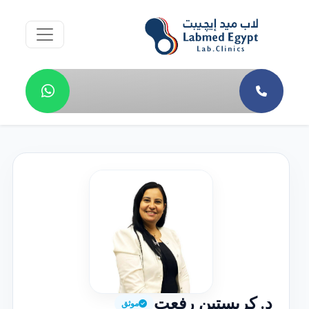
د. كريستين رفعت
موثق