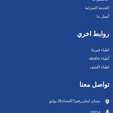
الخدمة المنزلية
أتصل بنا
روابط اخري
اطباء فيزيتا
أطباء cliniDo
اطباء اكشف
تواصل معنا
ميدان لبنان,رقم(1)امتداد26 يوليو
19314