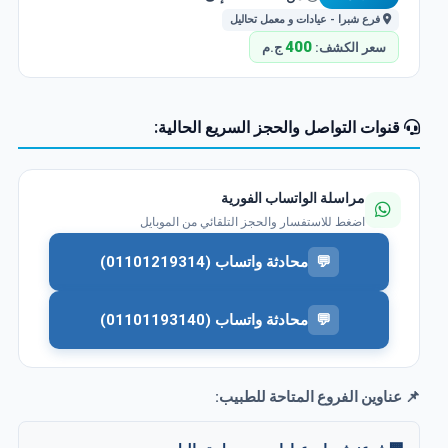
فرع شبرا - عيادات و معمل تحاليل
400
سعر الكشف:
ج.م
قنوات التواصل والحجز السريع الحالية:
مراسلة الواتساب الفورية
اضغط للاستفسار والحجز التلقائي من الموبايل
💬
محادثة واتساب (01101219314)
💬
محادثة واتساب (01101193140)
📌 عناوين الفروع المتاحة للطبيب: