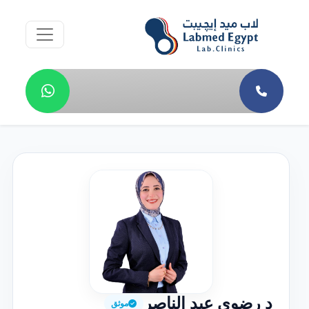
د رضوي عبد الناصر
موثق