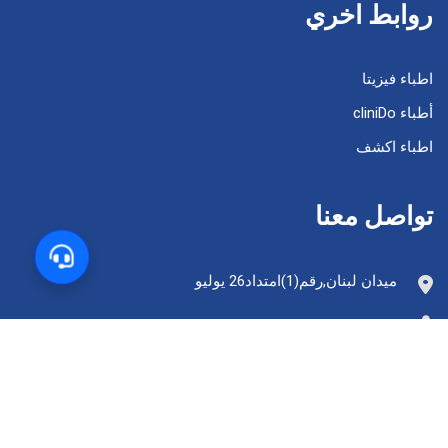
روابط اخري
اطباء فيزيتا
أطباء cliniDo
اطباء اكشف
تواصل معنا
ميدان لبنان,رقم(1)امتداد26 يوليو
19314
info@labmedegypt.com
LabmedEgypt
© 2025 All Right Reserved