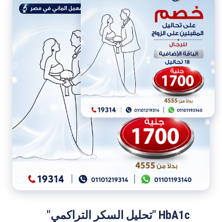
HbA1c "تحليل السكر التراكمي"