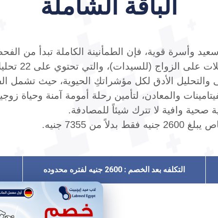
الباقة الشاملة
د وأسرة قوية، فإن الطمأنينة الكاملة تبدأ من الفحص ا
لزواج (للسيدات)، والتي تحتوي على 22 تحليلاً طبياً موسعاً.
على والتحليل الأدق لكل مؤشراتكِ الحيوية، حيث تشمل 
فيتامينات والمعادن، لتأمين رحلة أمومة آمنة وحياة زوجي
ة صحية وافية لا تترك شيئاً للمصادفة.
من 7355 جنيه.
التكلفه بعد الخصم :
2600 جنيه
لفتره محدوده