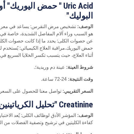
Uric Acid " حمض اليوريك
البوليك"
الوصف:
تشخيص مرض النقرس: يساعد في معرفة م
هو السبب وراء آلام المفاصل الشديدة، خاصة في 
عن حصوات الكلى: يحدد ما إذا كانت حصوات الكل
حمض اليوريك.مراقبة العلاج الكيميائي: يُستخدم
أثناء العلاج، حيث يتسبب تكسر الخلايا السريع 
شروط العينة:
عينة دم وريدية؛.
وقت النتيجة:
24-72 ساعة.
السعر التقريبي:
تواصل معنا للحصول على السعر
Creatinine "تحليل الكرياتينين"
الوصف:
المؤشر الأدق لوظائف الكلى: يُعد الاختبا
كفاءة الكليتين في ترشيح وتصفية الفضلات من ال