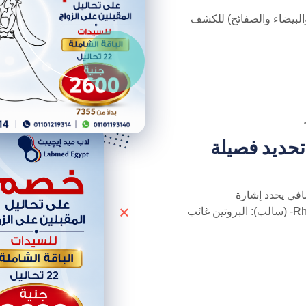
لبيضاء والصفائح) للكشف
Blood Grouping (ABO & ) تحديد فصيلة
Rh): بروتين إضافي يحدد إشارة
الفصيلة:Rh+ (موجب): البروتين موجود في دمك.Rh- (سالب): البروتين غائب