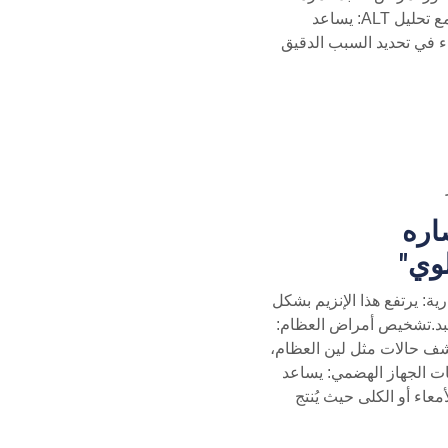
مثل الكبد الدهني أو التهاب الكبد الوبائي.مقارنته مع تحليل ALT: يساعد
ين تحليل AST وتحليل ALT الأطباء في تحديد السبب الدقيق
Al واختصاره
ة: يرتفع هذا الإنزيم بشكل
لكبد.تشخيص أمراض العظام:
كشف حالات مثل لين العظام،
بات الجهاز الهضمي: يساعد
عاء أو الكلى حيث يُنتج